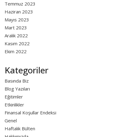
Temmuz 2023
Haziran 2023
Mayıs 2023
Mart 2023
Aralık 2022
Kasım 2022
Ekim 2022
Kategoriler
Basında Biz
Blog Yazıları
Eğitimler
Etkinlikler
Finansal Koşullar Endeksi
Genel
Haftalık Bülten
Hakkımızda