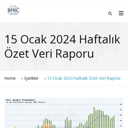
15 Ocak 2024 Haftalık
Özet Veri Raporu
Home
»
İçerikler
»
15 Ocak 2024 Haftalık Özet Veri Raporu