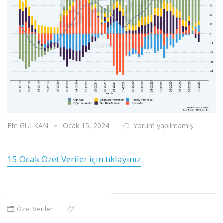
Efe GÜLKAN
Ocak 15, 2024
Yorum yapılmamış
15 Ocak Özet Veriler için tıklayınız
Özet Veriler