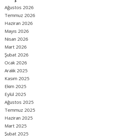
Ağustos 2026
Temmuz 2026
Haziran 2026
Mayıs 2026
Nisan 2026
Mart 2026
Şubat 2026
Ocak 2026
Aralık 2025
Kasım 2025
Ekim 2025
Eylül 2025
Ağustos 2025
Temmuz 2025
Haziran 2025
Mart 2025
Şubat 2025