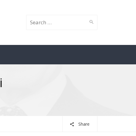
İçin
i
ara:
Share