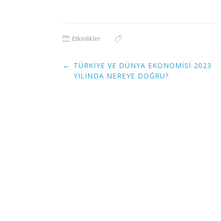
Etkinlikler
Post
←
TÜRKIYE VE DÜNYA EKONOMISI 2023
navigation
YILINDA NEREYE DOĞRU?