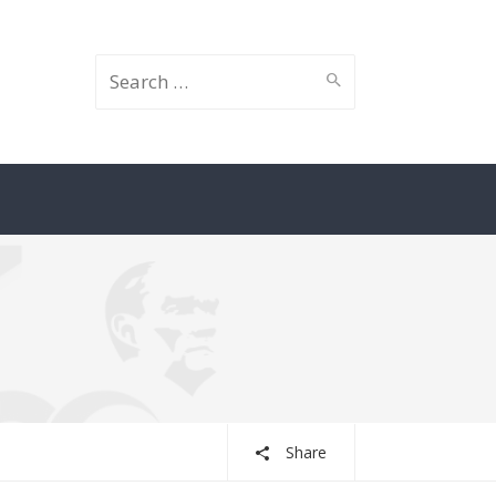
İçin
ara:
Share