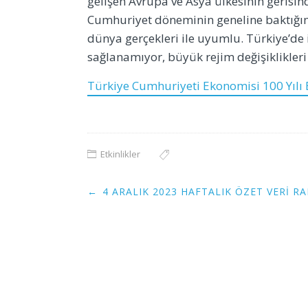
gelişen Avrupa ve Asya ülkesinin gerisind
Cumhuriyet döneminin geneline baktığım
dünya gerçekleri ile uyumlu. Türkiye’de i
sağlanamıyor, büyük rejim değişiklikleri
Türkiye Cumhuriyeti Ekonomisi 100 Yılı Et
Etkinlikler
Post
←
4 ARALIK 2023 HAFTALIK ÖZET VERI R
navigation