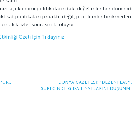
e kaldı.
ızda, ekonomi politikalarındaki değişimler her dönemd
ktisat politikaları proaktif değil, problemler birikmeden
 ancak krizler sonrasında oluyor.
kinliği Özeti İçin Tıklayınız
APORU
DÜNYA GAZETESI: “DEZENFLAS
SÜRECINDE GIDA FIYATLARINI DÜŞÜNM