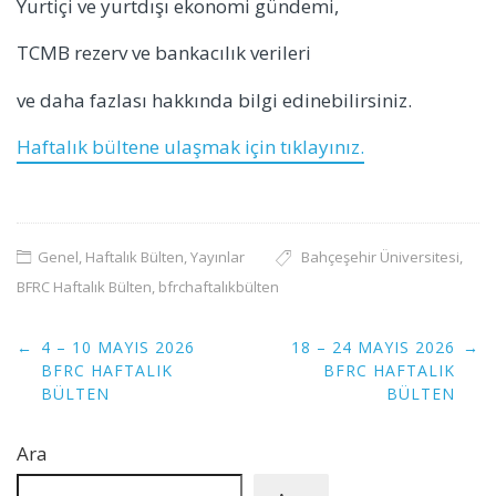
Yurtiçi ve yurtdışı ekonomi gündemi,
TCMB rezerv ve bankacılık verileri
ve daha fazlası hakkında bilgi edinebilirsiniz.
Haftalık bültene ulaşmak için tıklayınız.
Genel
,
Haftalık Bülten
,
Yayınlar
Bahçeşehir Üniversitesi
,
BFRC Haftalık Bülten
,
bfrchaftalıkbülten
Post
←
4 – 10 MAYIS 2026
18 – 24 MAYIS 2026
→
navigation
BFRC HAFTALIK
BFRC HAFTALIK
BÜLTEN
BÜLTEN
Ara